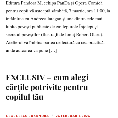
Editura Pandora M, echipa PanDa și Opera Comică
pentru copii vă așteaptă sâmbătă, 7 martie, ora 11:00, la
întâlnirea cu Andreea Iatagan și una dintre cele mai
iubite povești publicate de ea: Iepurele Înțelept și
secretul poveștilor (ilustrații de Ionuț Robert Olaru).
Atelierul va îmbina partea de lectură cu cea practică,
unde autoarea va pune […]
EXCLUSIV – cum alegi
cărțile potrivite pentru
copilul tău
GEORGESCU RUXANDRA
26 FEBRUARIE 2026