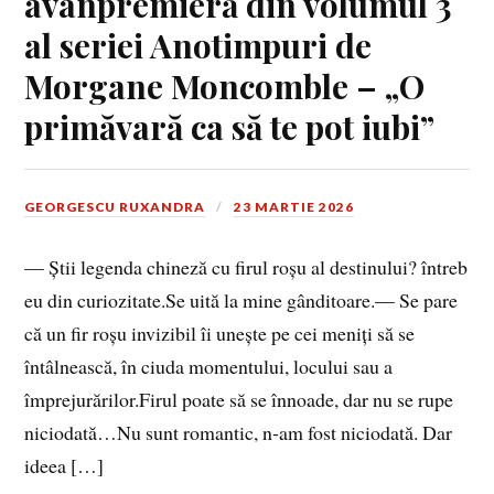
avanpremieră din volumul 3
al seriei Anotimpuri de
Morgane Moncomble – „O
primăvară ca să te pot iubi”
GEORGESCU RUXANDRA
23 MARTIE 2026
— Știi legenda chineză cu firul roșu al destinului? întreb
eu din curiozitate.Se uită la mine gânditoare.— Se pare
că un fir roșu invizibil îi unește pe cei meniți să se
întâlnească, în ciuda momentului, locului sau a
împrejurărilor.Firul poate să se înnoade, dar nu se rupe
niciodată…Nu sunt romantic, n‑am fost niciodată. Dar
ideea […]