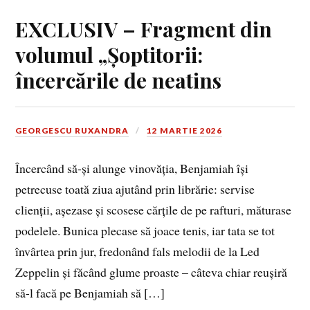
EXCLUSIV – Fragment din
volumul „Șoptitorii:
încercările de neatins
GEORGESCU RUXANDRA
12 MARTIE 2026
Încercând să-și alunge vinovăția, Benjamiah își
petrecuse toată ziua ajutând prin librărie: servise
clienții, așezase şi scosese cărțile de pe rafturi, măturase
pode­lele. Bunica plecase să joace tenis, iar tata se tot
învârtea prin jur, fredonând fals melodii de la Led
Zeppelin și făcând glume proaste – câteva chiar reușiră
să-l facă pe Benjamiah să […]