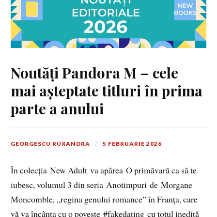
Noutăți Pandora M – cele
mai așteptate titluri în prima
parte a anului
GEORGESCU RUXANDRA
5 FEBRUARIE 2026
În colecția New Adult va apărea O primăvară ca să te
iubesc, volumul 3 din seria Anotimpuri de Morgane
Moncomble, „regina genului romance” în Franța, care
vă va încânta cu o poveste #fakedating cu totul inedită