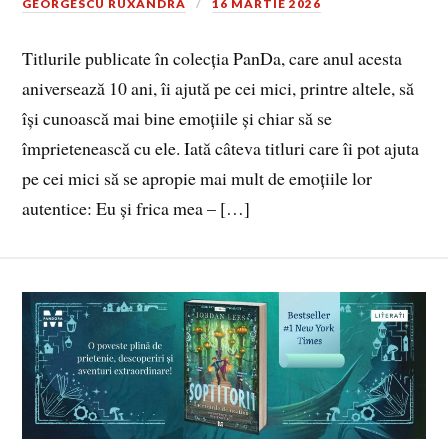
GEORGESCU RUXANDRA
16 MARTIE 2026
Titlurile publicate în colecția PanDa, care anul acesta
aniversează 10 ani, îi ajută pe cei mici, printre altele, să
își cunoască mai bine emoțiile și chiar să se
împrietenească cu ele. Iată câteva titluri care îi pot ajuta
pe cei mici să se apropie mai mult de emoțiile lor
autentice: Eu și frica mea – […]