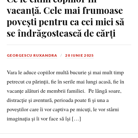
vacanță. Cele mai frumoase
povești pentru ca cei mici să
se îndrăgostească de cărți
GEORGESCU RUXANDRA
20 IUNIE 2025
Vara le aduce copiilor multă bucurie și mai mult timp
petrecut cu părinții, fie în serile mai lungi acasă, fie în
vacanțe alături de membrii familiei. Pe lângă soare,
distracție și aventură, perioada poate fi și una a
poveștilor care îi vor captiva pe micuți, le vor stârni
imaginația și îi vor face să își […]