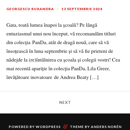
GEORGESCU RUXANDRA
13 SEPTEMBRIE 2024
Gata, toată lumea înapoi la școală? Pe lângă
entuziasmul unui nou început, vă recomandăm titluri
din colecția PanDa, atât de dragă nouă, care să vă
însoțească în luna septembrie și să vă fie prieteni de
nădejde la (re)întâlnirea cu școala și colegii vostri! Cea
mai recentă apariție în colecția PanDa, Lila Greer,
învățătoare inovatoare de Andrea Beaty […]
NEXT
&
POWERED BY
WORDPRESS
THEME BY
ANDERS NORÉN