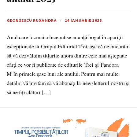
GEORGESCU RUXANDRA
14 IANUARIE 2025
Anul care tocmai a început se anunță bogat în apariții
excepționale la Grupul Editorial Trei, așa că ne bucurăm
să vă dezvăluim titlurile unora dintre cele mai așteptate
cărți ce vor fi publicate de editurile Trei și Pandora
M în primele șase luni ale anului. Pentru mai multe
detalii, vă invităm să vă abonați la newsletterul nostru și
să ne fiți alături […]