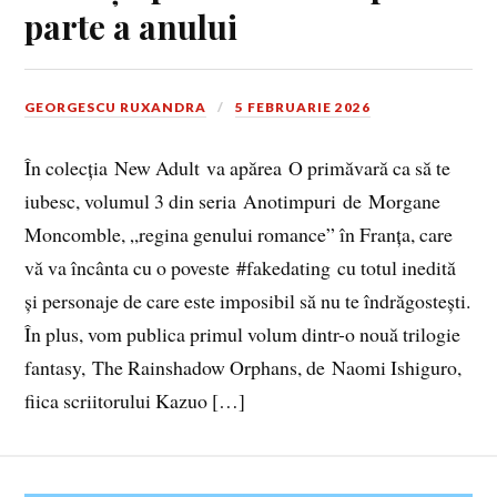
parte a anului
GEORGESCU RUXANDRA
5 FEBRUARIE 2026
În colecția New Adult va apărea O primăvară ca să te
iubesc, volumul 3 din seria Anotimpuri de Morgane
Moncomble, „regina genului romance” în Franța, care
vă va încânta cu o poveste #fakedating cu totul inedită
și personaje de care este imposibil să nu te îndrăgostești.
În plus, vom publica primul volum dintr-o nouă trilogie
fantasy, The Rainshadow Orphans, de Naomi Ishiguro,
fiica scriitorului Kazuo […]