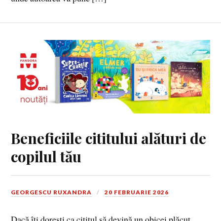
Beneficiile cititului alături de
copilul tău
GEORGESCU RUXANDRA
20 FEBRUARIE 2026
Dacă îți dorești ca cititul să devină un obicei plăcut