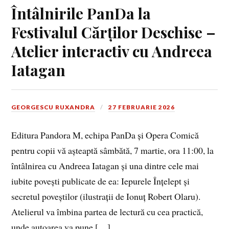
Întâlnirile PanDa la
Festivalul Cărților Deschise –
Atelier interactiv cu Andreea
Iatagan
GEORGESCU RUXANDRA
27 FEBRUARIE 2026
Editura Pandora M, echipa PanDa și Opera Comică
pentru copii vă așteaptă sâmbătă, 7 martie, ora 11:00, la
întâlnirea cu Andreea Iatagan și una dintre cele mai
iubite povești publicate de ea: Iepurele Înțelept și
secretul poveștilor (ilustrații de Ionuț Robert Olaru).
Atelierul va îmbina partea de lectură cu cea practică,
unde autoarea va pune […]