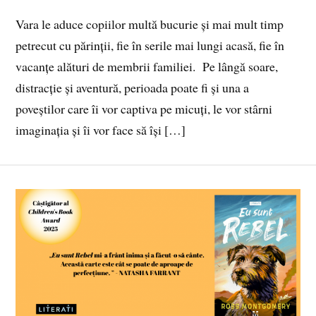
Vara le aduce copiilor multă bucurie și mai mult timp
petrecut cu părinții, fie în serile mai lungi acasă, fie în
vacanțe alături de membrii familiei. Pe lângă soare,
distracție și aventură, perioada poate fi și una a
poveștilor care îi vor captiva pe micuți, le vor stârni
imaginația și îi vor face să își […]