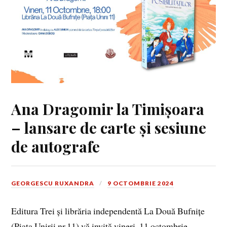
Ana Dragomir la Timișoara
– lansare de carte și sesiune
de autografe
GEORGESCU RUXANDRA
9 OCTOMBRIE 2024
Editura Trei și librăria independentă La Două Bufnițe
(Piața Unirii nr.11) vă invită vineri, 11 octombrie,