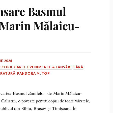
nsare Basmul
 Marin Mălaicu-
IE 2024
 COPII
,
CARTI
,
EVENIMENTE & LANSĂRI
,
FĂRĂ
ERATURĂ
,
PANDORA M
,
TOP
, cartea Basmul cămilelor de Marin Mălaicu-
Calistru, o poveste pentru copiii de toate vârstele,
u publicul din Sibiu, Brașov și Timișoara. În