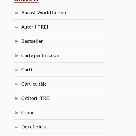
Anansi. World fiction
Autorii TREI
Bestseller
Carte pentru copii
Carti
Cărți cu tâlc
Cititorii TREI
Crime
De referință