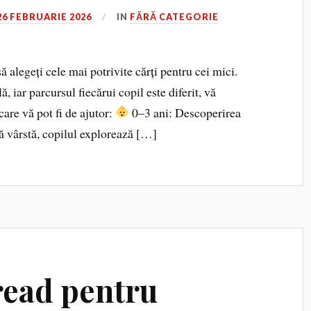
26 FEBRUARIE 2026
IN
FĂRĂ CATEGORIE
ă alegeți cele mai potrivite cărți pentru cei mici.
, iar parcursul fiecărui copil este diferit, vă
care vă pot fi de ajutor:
0–3 ani: Descoperirea
ă vârstă, copilul explorează […]
read pentru