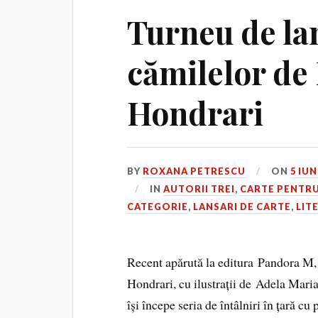
Turneu de la
cămilelor de
Hondrari
BY
ROXANA PETRESCU
ON
5 IUN
IN
AUTORII TREI
,
CARTE PENTRU
CATEGORIE
,
LANSARI DE CARTE
,
LIT
Recent apărută la editura Pandora M
Hondrari, cu ilustrații de Adela Maria 
își începe seria de întâlniri în țară c