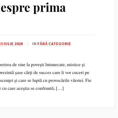
despre prima
11 IULIE 2024
IN
FĂRĂ CATEGORIE
perirea de sine la povești întunecate, mistice și
rezintă șase cărți de succes care îi vor cuceri pe
scenței și care se luptă cu provocările vârstei. Fie
 cu care aceștia se confruntă, […]