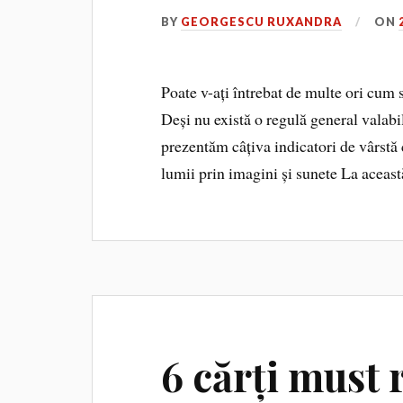
BY
GEORGESCU RUXANDRA
ON
Poate v-ați întrebat de multe ori cum s
Deși nu există o regulă general valabilă
prezentăm câțiva indicatori de vârstă 
lumii prin imagini și sunete La aceast
6 cărți must 