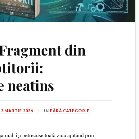
Fragment din
itorii:
e neatins
12 MARTIE 2026
IN
FĂRĂ CATEGORIE
amiah își petrecuse toată ziua ajutând prin