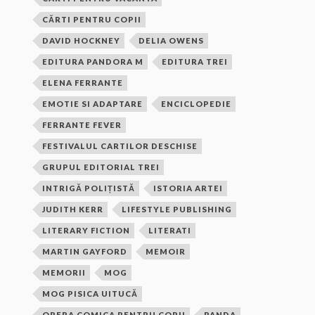
CĂRTI PENTRU COPII
DAVID HOCKNEY
DELIA OWENS
EDITURA PANDORA M
EDITURA TREI
ELENA FERRANTE
EMOTIE SI ADAPTARE
ENCICLOPEDIE
FERRANTE FEVER
FESTIVALUL CARTILOR DESCHISE
GRUPUL EDITORIAL TREI
INTRIGĂ POLIȚISTĂ
ISTORIA ARTEI
JUDITH KERR
LIFESTYLE PUBLISHING
LITERARY FICTION
LITERATI
MARTIN GAYFORD
MEMOIR
MEMORII
MOG
MOG PISICA UITUCĂ
OPERA COMICA PENTRU COPII
PANDA