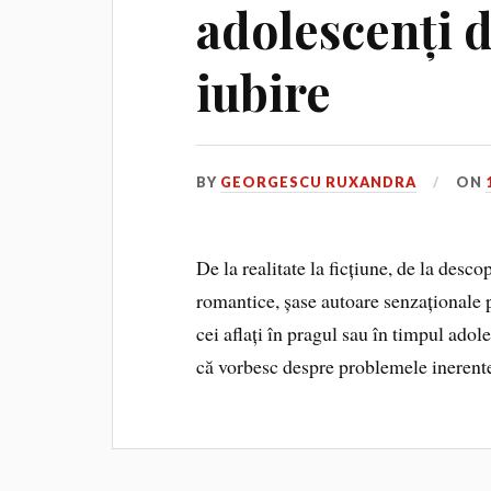
adolescenți 
iubire
BY
GEORGESCU RUXANDRA
ON
De la realitate la ficțiune, de la desco
romantice, șase autoare senzaționale p
cei aflați în pragul sau în timpul adole
că vorbesc despre problemele inerente