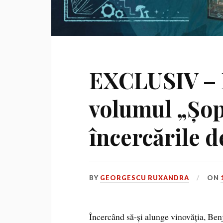
EXCLUSIV – 
volumul „Șopt
încercările d
BY
GEORGESCU RUXANDRA
ON
Încercând să-și alunge vinovăția, Benj