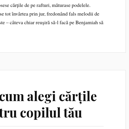
osese cărțile de pe rafturi, măturase pode­lele.
 se tot învârtea prin jur, fredonând fals melodii de
te – câteva chiar reușiră să-l facă pe Benjamiah să
um alegi cărțile
tru copilul tău