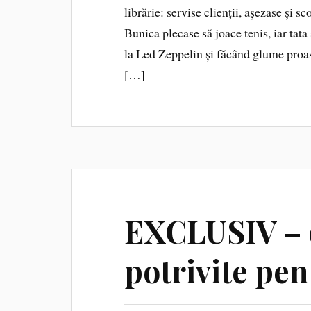
librărie: servise clienții, așezase şi sc
Bunica plecase să joace tenis, iar tata
la Led Zeppelin și făcând glume proas
[…]
EXCLUSIV – c
potrivite pen