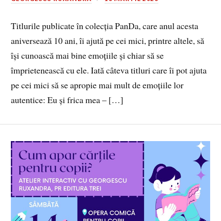
Titlurile publicate în colecția PanDa, care anul acesta
aniversează 10 ani, îi ajută pe cei mici, printre altele, să
își cunoască mai bine emoțiile și chiar să se
împrietenească cu ele. Iată câteva titluri care îi pot ajuta
pe cei mici să se apropie mai mult de emoțiile lor
autentice: Eu și frica mea – […]