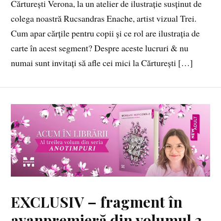
Cărturești Verona, la un atelier de ilustrație susținut de
colega noastră Rucsandras Enache, artist vizual Trei.
Cum apar cărțile pentru copii și ce rol are ilustrația de
carte în acest segment? Despre aceste lucruri & nu
numai sunt invitați să afle cei mici la Cărturești […]
EXCLUSIV – fragment în
avanpremieră din volumul 3