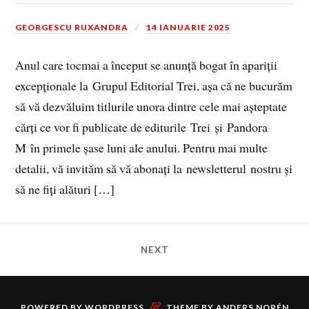
GEORGESCU RUXANDRA
14 IANUARIE 2025
Anul care tocmai a început se anunță bogat în apariții
excepționale la Grupul Editorial Trei, așa că ne bucurăm
să vă dezvăluim titlurile unora dintre cele mai așteptate
cărți ce vor fi publicate de editurile Trei și Pandora
M în primele șase luni ale anului. Pentru mai multe
detalii, vă invităm să vă abonați la newsletterul nostru și
să ne fiți alături […]
NEXT
&
POWERED BY
WORDPRESS
THEME BY
ANDERS NORÉN