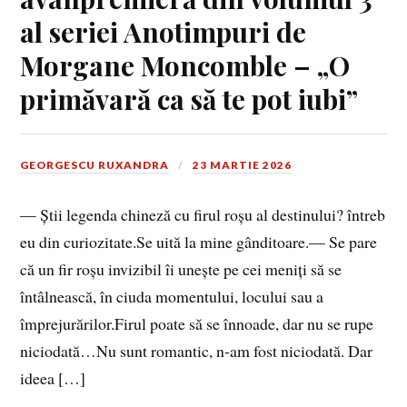
al seriei Anotimpuri de
Morgane Moncomble – „O
primăvară ca să te pot iubi”
GEORGESCU RUXANDRA
23 MARTIE 2026
— Știi legenda chineză cu firul roșu al destinului? întreb
eu din curiozitate.Se uită la mine gânditoare.— Se pare
că un fir roșu invizibil îi unește pe cei meniți să se
întâlnească, în ciuda momentului, locului sau a
împrejurărilor.Firul poate să se înnoade, dar nu se rupe
niciodată…Nu sunt romantic, n‑am fost niciodată. Dar
ideea […]