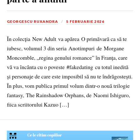
GEORGESCU RUXANDRA
5 FEBRUARIE 2026
În colecția New Adult va apărea O primăvară ca să te
iubesc, volumul 3 din seria Anotimpuri de Morgane
Moncomble, „regina genului romance” în Franța, care
vă va încânta cu o poveste #fakedating cu totul inedită
și personaje de care este imposibil să nu te îndrăgostești.
În plus, vom publica primul volum dintr-o nouă trilogie
fantasy, The Rainshadow Orphans, de Naomi Ishiguro,
fiica scriitorului Kazuo […]