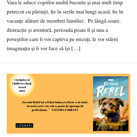
Vara le aduce copiilor multă bucurie și mai mult timp
petrecut cu părinții, fie în serile mai lungi acasă, fie în
vacanțe alături de membrii familiei. Pe lângă soare,
distracție și aventură, perioada poate fi și una a
poveștilor care îi vor captiva pe micuți, le vor stârni
imaginația și îi vor face să își […]