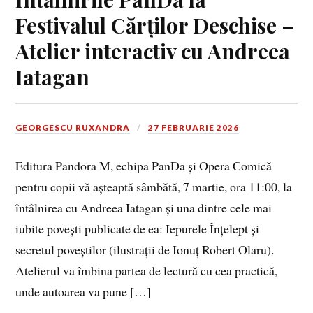
Festivalul Cărților Deschise –
Atelier interactiv cu Andreea
Iatagan
GEORGESCU RUXANDRA
27 FEBRUARIE 2026
Editura Pandora M, echipa PanDa și Opera Comică
pentru copii vă așteaptă sâmbătă, 7 martie, ora 11:00, la
întâlnirea cu Andreea Iatagan și una dintre cele mai
iubite povești publicate de ea: Iepurele Înțelept și
secretul poveștilor (ilustrații de Ionuț Robert Olaru).
Atelierul va îmbina partea de lectură cu cea practică,
unde autoarea va pune […]