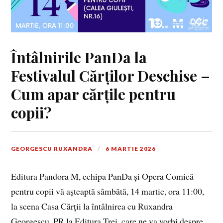
Întâlnirile PanDa la
Festivalul Cărților Deschise –
Cum apar cărțile pentru
copii?
GEORGESCU RUXANDRA
6 MARTIE 2026
Editura Pandora M, echipa PanDa și Opera Comică
pentru copii vă așteaptă sâmbătă, 14 martie, ora 11:00,
la scena Casa Cărții la întâlnirea cu Ruxandra
Georgescu, PR la Editura Trei, care ne va vorbi despre