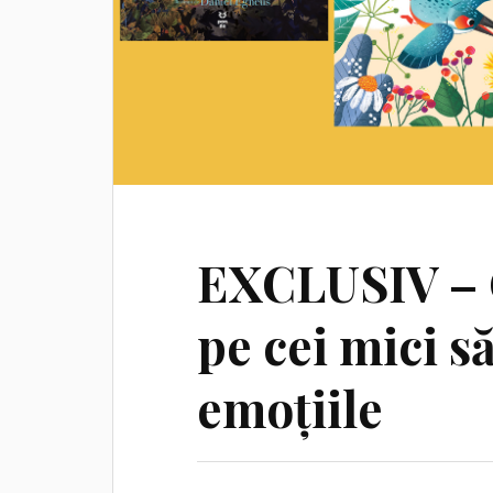
EXCLUSIV – Că
pe cei mici să
emoțiile