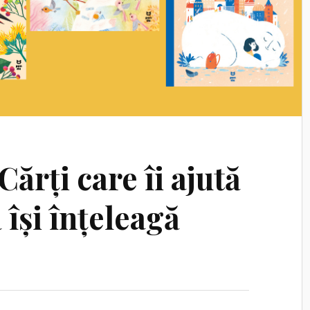
rți care îi ajută
 își înțeleagă