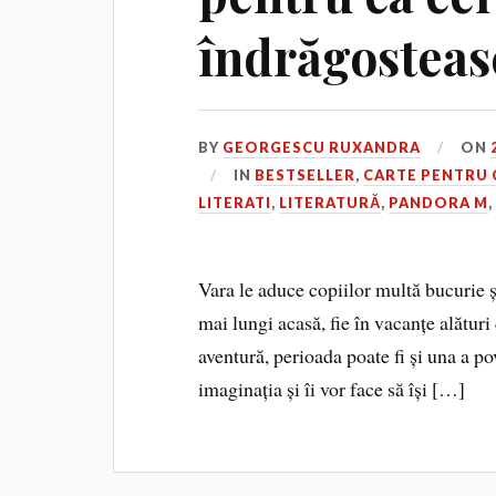
îndrăgosteasc
BY
GEORGESCU RUXANDRA
ON
IN
BESTSELLER
,
CARTE PENTRU 
LITERATI
,
LITERATURĂ
,
PANDORA M
Vara le aduce copiilor multă bucurie și
mai lungi acasă, fie în vacanțe alături
aventură, perioada poate fi și una a pov
imaginația și îi vor face să își […]