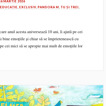
16 MARTIE 2026
,
EDUCAȚIE
,
EXCLUSIV
,
PANDORA M
,
TU ȘI TREI
,
care anul acesta aniversează 10 ani, îi ajută pe cei
ai bine emoțiile și chiar să se împrietenească cu
ta pe cei mici să se apropie mai mult de emoțiile lor