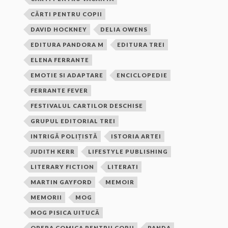
CĂRTI PENTRU COPII
DAVID HOCKNEY
DELIA OWENS
EDITURA PANDORA M
EDITURA TREI
ELENA FERRANTE
EMOTIE SI ADAPTARE
ENCICLOPEDIE
FERRANTE FEVER
FESTIVALUL CARTILOR DESCHISE
GRUPUL EDITORIAL TREI
INTRIGĂ POLIȚISTĂ
ISTORIA ARTEI
JUDITH KERR
LIFESTYLE PUBLISHING
LITERARY FICTION
LITERATI
MARTIN GAYFORD
MEMOIR
MEMORII
MOG
MOG PISICA UITUCĂ
OPERA COMICA PENTRU COPII
PANDA