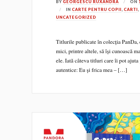
BY
GEORGESCU RUXANDRA
ON
IN
CARTE PENTRU COPII
,
CARTI
UNCATEGORIZED
Titlurile publicate în colecția PanDa, 
mici, printre altele, să își cunoască m
ele. Iată câteva titluri care îi pot aju
autentice: Eu și frica mea – […]