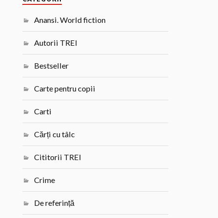
Anansi. World fiction
Autorii TREI
Bestseller
Carte pentru copii
Carti
Cărți cu tâlc
Cititorii TREI
Crime
De referință