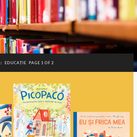
E:
EDUCAȚIE
PAGE 1 OF 2