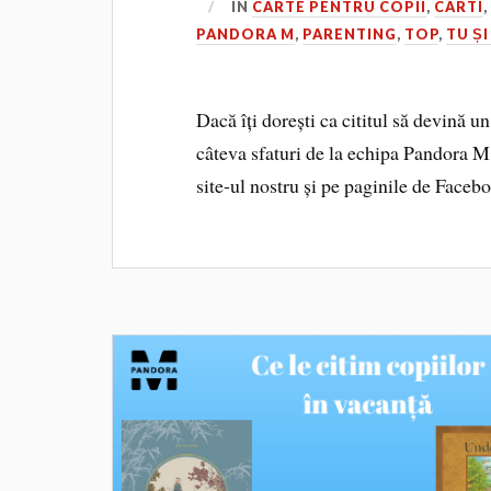
IN
CARTE PENTRU COPII
,
CARTI
PANDORA M
,
PARENTING
,
TOP
,
TU ȘI
Dacă îți dorești ca cititul să devină u
câteva sfaturi de la echipa Pandora M
site-ul nostru și pe paginile de Faceb