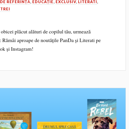
,
DE REFERINȚĂ
,
EDUCAȚIE
,
EXCLUSIV
,
LITERATI
,
 TREI
n obicei plăcut alături de copilul tău, urmează
: Rămâi aproape de noutățile PanDa și Literati pe
ook și Instagram!