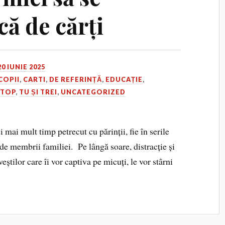
ă de cărți
20 IUNIE 2025
COPII
,
CARTI
,
DE REFERINȚĂ
,
EDUCAȚIE
,
,
TOP
,
TU ȘI TREI
,
UNCATEGORIZED
 mai mult timp petrecut cu părinții, fie în serile
 de membrii familiei. Pe lângă soare, distracție și
eștilor care îi vor captiva pe micuți, le vor stârni