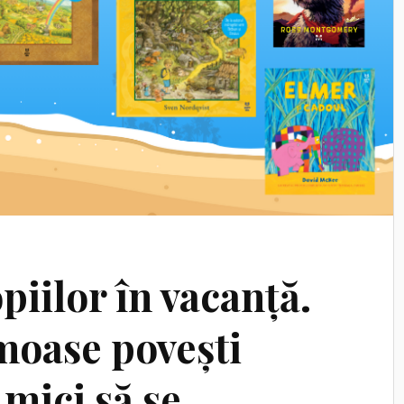
piilor în vacanță.
moase povești
 mici să se