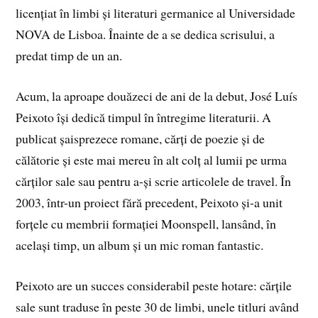
licențiat în limbi și literaturi germanice al Universidade
NOVA de Lisboa. Înainte de a se dedica scrisului, a
predat timp de un an.
Acum, la aproape douăzeci de ani de la debut, José Luís
Peixoto își dedică timpul în întregime literaturii. A
publicat șaisprezece romane, cărți de poezie și de
călătorie și este mai mereu în alt colț al lumii pe urma
cărților sale sau pentru a-și scrie articolele de travel. În
2003, într-un proiect fără precedent, Peixoto și-a unit
forțele cu membrii formației Moonspell, lansând, în
același timp, un album și un mic roman fantastic.
Peixoto are un succes considerabil peste hotare: cărțile
sale sunt traduse în peste 30 de limbi, unele titluri având