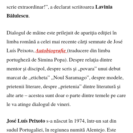
Lavinia
scrie extraordinar!”, a declarat scriitoarea
Bălulescu
.
Dialogul de mâine este prilejuit de apariția ediției în
limba română a celei mai recente cărți semnate de José
Luís Peixoto,
Autobiografie
(traducere din limba
portugheză de Simina Popa). Despre relația dintre
mentor și discipol, despre scris și „povara” unui debut
marcat de „eticheta” „Noul Saramago”, despre modele,
prietenii literare, despre „prietenia” dintre literatură și
alte arte – acestea sunt doar o parte dintre temele pe care
le va atinge dialogul de vineri.
José Luís Peixoto
s-a născut în 1974, într-un sat din
sudul Portugaliei, în regiunea numită Alentejo. Este