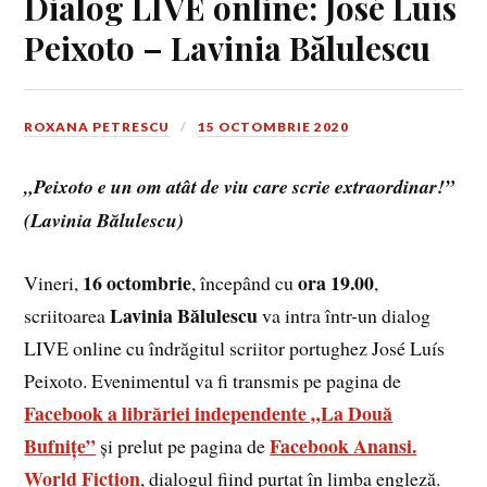
Dialog LIVE online: José Luís
Peixoto – Lavinia Bălulescu
ROXANA PETRESCU
15 OCTOMBRIE 2020
„Peixoto
e un om atât de viu care scrie extraordinar!”
(Lavinia Bălulescu)
16 octombrie
ora 19.00
Vineri,
, începând cu
,
Lavinia Bălulescu
scriitoarea
va intra într-un dialog
LIVE online cu îndrăgitul scriitor portughez José Luís
Peixoto. Evenimentul va fi transmis pe pagina de
Facebook a librăriei independente „La Două
Bufnițe”
Facebook Anansi.
și prelut pe pagina de
World Fiction
, dialogul fiind purtat în limba engleză.