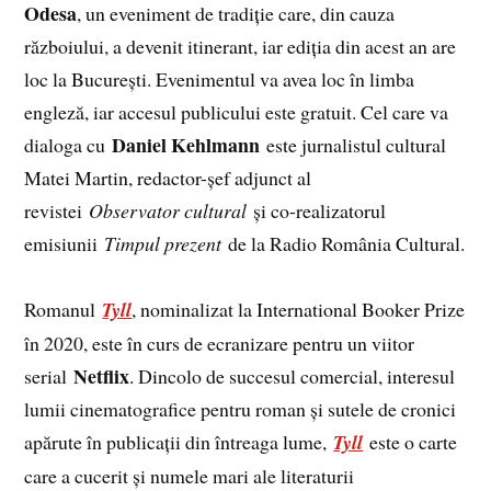
Odesa
, un eveniment de tradiție care, din cauza
războiului, a devenit itinerant, iar ediția din acest an are
loc la București. Evenimentul va avea loc în limba
engleză, iar accesul publicului este gratuit. Cel care va
Daniel Kehlmann
dialoga cu
este jurnalistul cultural
Matei Martin, redactor-șef adjunct al
revistei
Observator cultural
și co-realizatorul
emisiunii
Timpul prezent
de la Radio România Cultural.
Romanul
Tyll
, nominalizat la International Booker Prize
în 2020, este în curs de ecranizare pentru un viitor
Netflix
serial
. Dincolo de succesul comercial, interesul
lumii cinematografice pentru roman și sutele de cronici
apărute în publicații din întreaga lume,
Tyll
este o carte
care a cucerit și numele mari ale literaturii