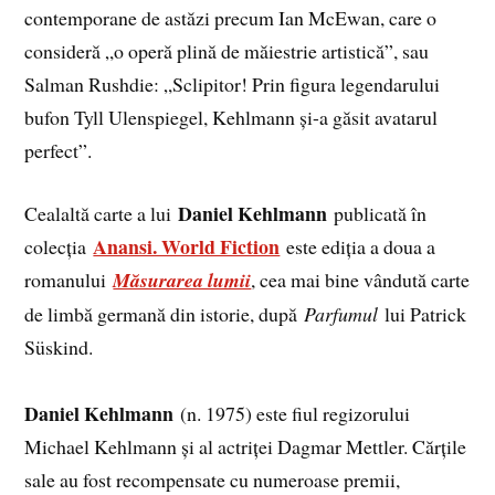
contemporane de astăzi precum Ian McEwan, care o
consideră „o operă plină de măiestrie artistică”, sau
Salman Rushdie: „Sclipitor! Prin figura legendarului
bufon Tyll Ulenspiegel, Kehlmann și-a găsit avatarul
perfect”.
Daniel Kehlmann
Cealaltă carte a lui
publicată în
Anansi. World Fiction
colecția
este ediția a doua a
romanului
Măsurarea lumii
, cea mai bine vândută carte
de limbă germană din istorie, după
Parfumul
lui Patrick
Süskind.
Daniel Kehlmann
(n. 1975) este fiul regizorului
Michael Kehlmann și al actriței Dagmar Mettler. Cărțile
sale au fost recompensate cu numeroase premii,