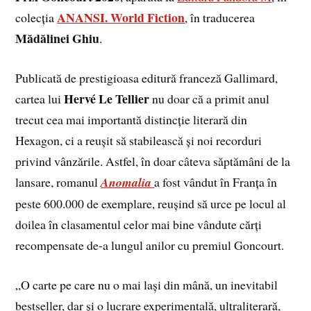
ANANSI. World Fiction
colecția
, în traducerea
Mădălinei Ghiu
.
Publicată de prestigioasa editură franceză Gallimard,
Hervé Le Tellier
cartea lui
nu doar că a primit anul
trecut cea mai importantă distincție literară din
Hexagon, ci a reușit să stabilească și noi recorduri
privind vânzările. Astfel, în doar câteva săptămâni de la
lansare, romanul
Anomalia
a fost vândut în Franța în
peste 600.000 de exemplare, reușind să urce pe locul al
doilea în clasamentul celor mai bine vândute cărți
recompensate de-a lungul anilor cu premiul Goncourt.
„O carte pe care nu o mai lași din mână, un inevitabil
bestseller, dar și o lucrare experimentală, ultraliterară,