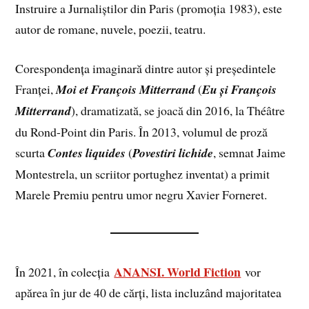
Instruire a Jurnaliștilor din Paris (promoția 1983), este
autor de romane, nuvele, poezii, teatru.
Corespondența imaginară dintre autor și președintele
Franței,
Moi et François Mitterrand
(
Eu și François
Mitterrand
), dramatizată, se joacă din 2016, la Théâtre
du Rond-Point din Paris. În 2013, volumul de proză
scurta
Contes liquides
(
Povestiri lichide
, semnat Jaime
Montestrela, un scriitor portughez inventat) a primit
Marele Premiu pentru umor negru Xavier Forneret.
ANANSI. World Fiction
În 2021, în colecția
vor
apărea în jur de 40 de cărți, lista incluzând majoritatea