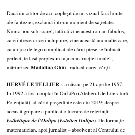
Dacă un cititor de azi, copleșit de un vizual fără limite
ale fanteziei, exclamă într-un moment de sațietate:
Nimic nou sub soare!, iată că vine acest roman fabulos,
care întrece orice închipuire, vine această anomalie care,
ca un joc de lego complicat ale cărui piese se îmbucă
perfect, te lasă perplex în fața construcției finale”,
Mădălina Ghiu
mărturisea
, traducătoarea cărții.
HERVÉ LE TELLIER
s-a născut pe 21 aprilie 1957.
În 1992 a fost cooptat în OuLiPo (Atelierul de Literatură
Potențială), al cărui președinte este din 2019; despre
această grupare a publicat o lucrare de referință:
Esthétique de l’Oulipo
(
Estetica Oulipo
). De formație
matematician, apoi jurnalist – absolvent al Centrului de