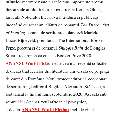
titlurilor recompensate cu cele mai importante premii
literare ale anului trecut. Opera poetei Louise Glück,
laureata Nobelului literar, va fi tradusă și publicată
începând cu acest an, alături de romanul
The Discomfort
of Evening
semnat de scriitoarea olandeză Marieke
Lucas Rijneveld, premiat cu The International Booker
Prize, precum și de romanul
Shuggie Bain
de Douglas
Stuart, recompensat cu The Booker Prize 2020.
ANANSI. World Fiction
este cea mai recentă colecție
dedicată traducerilor din literatura universală de pe piața
de carte din România. Noul proiect editorial, coordonat
de scriitorul și editorul Bogdan-Alexandru Stănescu, a
fost lansat la finalul lunii septembrie 2020. Așezată sub
semnul lui Anansi, zeul african al poveștilor,
ANANSI. World Fiction
colecția
include cinci