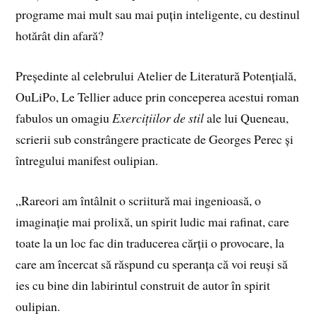
programe mai mult sau mai puțin inteligente, cu destinul
hotărât din afară?
Președinte al celebrului Atelier de Literatură Potențială,
OuLiPo, Le Tellier aduce prin conceperea acestui roman
fabulos un omagiu
Exercițiilor de stil
ale lui Queneau,
scrierii sub constrângere practicate de Georges Perec și
întregului manifest oulipian.
„Rareori am întâlnit o scriitură mai ingenioasă, o
imaginație mai prolixă, un spirit ludic mai rafinat, care
toate la un loc fac din traducerea cărții o provocare, la
care am încercat să răspund cu speranța că voi reuși să
ies cu bine din labirintul construit de autor în spirit
oulipian.