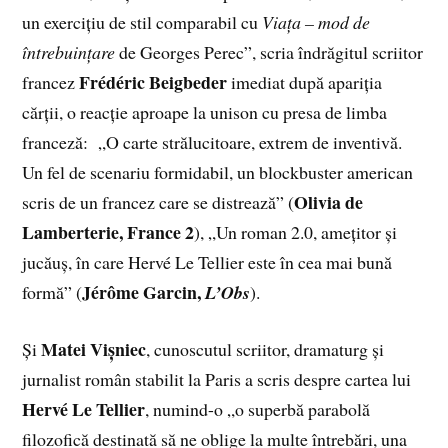
un exercițiu de stil comparabil cu
Viața – mod de
întrebuințare
de Georges Perec”, scria îndrăgitul scriitor
Frédéric Beigbeder
francez
imediat după apariția
cărții, o reacție aproape la unison cu presa de limba
franceză: „O carte strălucitoare, extrem de inventivă.
Un fel de scenariu formidabil, un blockbuster american
Olivia de
scris de un francez care se distrează” (
Lamberterie, France 2
), „Un roman 2.0, amețitor și
jucăuș, în care Hervé Le Tellier este în cea mai bună
Jérôme Garcin,
formă” (
L’Obs
).
Matei Vișniec
Și
, cunoscutul scriitor, dramaturg și
jurnalist român stabilit la Paris a scris despre cartea lui
Hervé Le Tellier
, numind-o „o superbă parabolă
filozofică destinată să ne oblige la multe întrebări, una