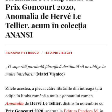
Prix Goncourt 2020,
Anomalia de Hervé Le
Tellier, acum în colecția
ANANSI
ROXANA PETRESCU
12 APRILIE 2021
„O superbă parabolă filozofică destinată să ne oblige la
(Matei Vișniec)
multe întrebări.”
Zilele acestea, a plecat către librăriile din întreaga țară
ediția în limba română a mult-așteptatului roman
Hervé Le Tellier
Anomalia
de
, distins în noiembrie cu
Prix Goncourt 2020
, apărută la
Editura Pandora M
, în