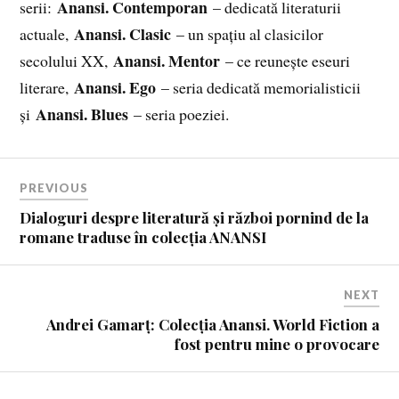
Anansi. Contemporan
serii:
– dedicată literaturii
Anansi. Clasic
actuale,
– un spațiu al clasicilor
Anansi. Mentor
secolului XX,
– ce reunește eseuri
Anansi. Ego
literare,
– seria dedicată memorialisticii
Anansi. Blues
și
– seria poeziei.
PREVIOUS
Dialoguri despre literatură și război pornind de la
romane traduse în colecția ANANSI
NEXT
Andrei Gamarț: Colecția Anansi. World Fiction a
fost pentru mine o provocare