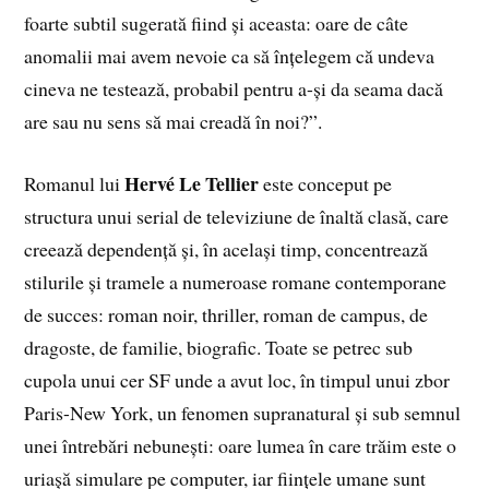
foarte subtil sugerată fiind şi aceasta: oare de câte
anomalii mai avem nevoie ca să înţelegem că undeva
cineva ne testează, probabil pentru a-şi da seama dacă
are sau nu sens să mai creadă în noi?”.
Hervé Le Tellier
Romanul lui
este conceput pe
structura unui serial de televiziune de înaltă clasă, care
creează dependență și, în același timp, concentrează
stilurile și tramele a numeroase romane contemporane
de succes: roman noir, thriller, roman de campus, de
dragoste, de familie, biografic. Toate se petrec sub
cupola unui cer SF unde a avut loc, în timpul unui zbor
Paris-New York, un fenomen supranatural și sub semnul
unei întrebări nebunești: oare lumea în care trăim este o
uriașă simulare pe computer, iar ființele umane sunt