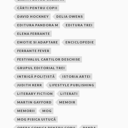
CĂRTI PENTRU COPII
DAVID HOCKNEY
DELIA OWENS
EDITURA PANDORA M
EDITURA TREI
ELENA FERRANTE
EMOTIE SI ADAPTARE
ENCICLOPEDIE
FERRANTE FEVER
FESTIVALUL CARTILOR DESCHISE
GRUPUL EDITORIAL TREI
INTRIGĂ POLIȚISTĂ
ISTORIA ARTEI
JUDITH KERR
LIFESTYLE PUBLISHING
LITERARY FICTION
LITERATI
MARTIN GAYFORD
MEMOIR
MEMORII
MOG
MOG PISICA UITUCĂ
OPERA COMICA PENTRU COPII
PANDA