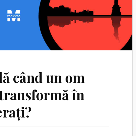
lă când un om
e transformă în
erați?