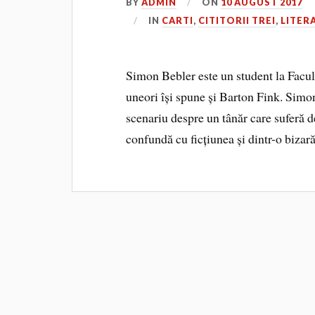
BY
ADMIN
ON
10 AUGUST 2017
IN
CARTI
,
CITITORII TREI
,
LITER
Simon Bebler este un student la Facult
uneori își spune și Barton Fink. Simon 
scenariu despre un tânăr care suferă de
confundă cu ficțiunea și dintr-o bizar