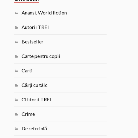
Anansi. World fiction
Autorii TREI
Bestseller
Carte pentru copii
Carti
Cărți cu tâlc
Cititorii TREI
Crime
De referință