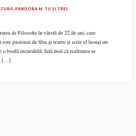
ATURĂ
,
PANDORA M
,
TU ȘI TREI
atea de Filosofie în vârstă de 22 de ani, care
este pasionat de film și teatru și scrie el însuși un
 o boală incurabilă. Iată însă că realitatea se
ă […]