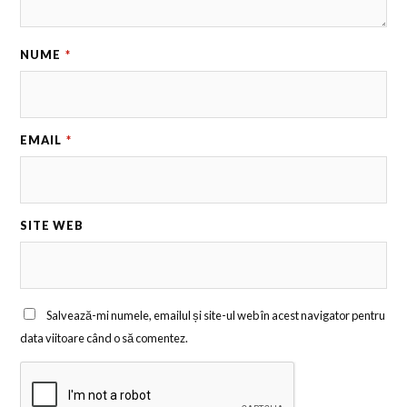
NUME
*
EMAIL
*
SITE WEB
Salvează-mi numele, emailul și site-ul web în acest navigator pentru
data viitoare când o să comentez.