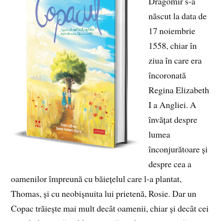
Dragomir s-a
născut la data de
17 noiembrie
1558, chiar în
ziua în care era
încoronată
Regina Elizabeth
I a Angliei. A
învățat despre
lumea
înconjurătoare și
despre cea a
oamenilor împreună cu băiețelul care l-a plantat,
Thomas, și cu neobișnuita lui prietenă, Rosie. Dar un
Copac trăiește mai mult decât oamenii, chiar și decât cei