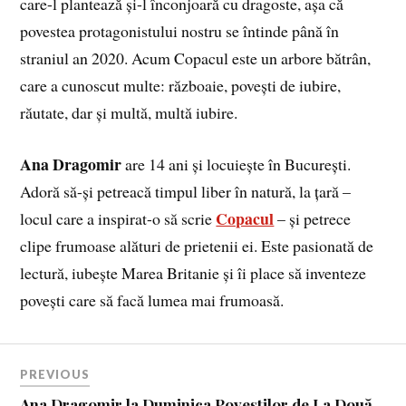
care-l plantează și-l înconjoară cu dragoste, așa că
povestea protagonistului nostru se întinde până în
straniul an 2020. Acum Copacul este un arbore bătrân,
care a cunoscut multe: războaie, povești de iubire,
răutate, dar și multă, multă iubire.
Ana Dragomir
are 14 ani și locuiește în București.
Adoră să-și petreacă timpul liber în natură, la țară –
Copacul
locul care a inspirat-o să scrie
– și petrece
clipe frumoase alături de prietenii ei. Este pasionată de
lectură, iubește Marea Britanie și îi place să inventeze
povești care să facă lumea mai frumoasă.
PREVIOUS
Ana Dragomir la Duminica Poveștilor de La Două