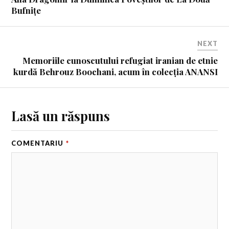
Bufnițe
NEXT
Memoriile cunoscutului refugiat iranian de etnie
kurdă Behrouz Boochani, acum în colecția ANANSI
Lasă un răspuns
COMENTARIU
*