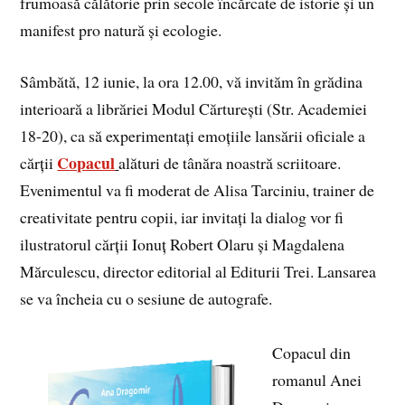
frumoasă călătorie prin secole încărcate de istorie și un
manifest pro natură și ecologie.
Sâmbătă, 12 iunie, la ora 12.00, vă invităm în grădina
interioară a librăriei Modul Cărturești (Str. Academiei
18-20), ca să experimentați emoțiile lansării oficiale a
Copacul
cărții
alături de tânăra noastră scriitoare.
Evenimentul va fi moderat de Alisa Tarciniu, trainer de
creativitate pentru copii, iar invitați la dialog vor fi
ilustratorul cărții Ionuț Robert Olaru și Magdalena
Mărculescu, director editorial al Editurii Trei. Lansarea
se va încheia cu o sesiune de autografe.
Copacul din
romanul Anei