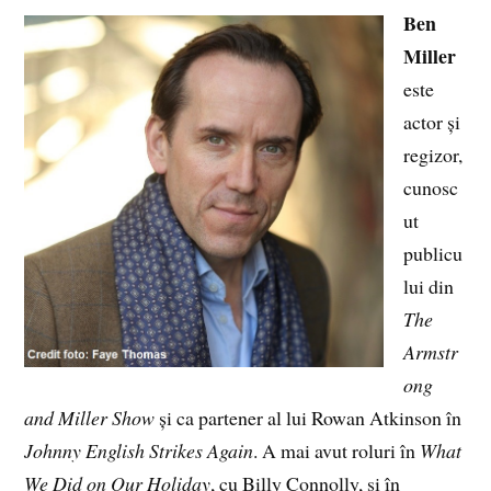
Ben
Miller
este
actor și
regizor,
cunosc
ut
publicu
lui din
The
Armstr
ong
and Miller Show
și ca partener al lui Rowan Atkinson în
Johnny English Strikes Again
. A mai avut roluri în
What
We Did on Our Holiday
, cu Billy Connolly, și în