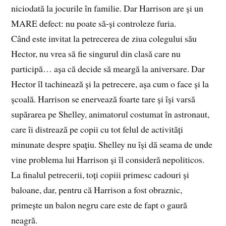
niciodată la jocurile în familie. Dar Harrison are și un
MARE defect: nu poate să-și controleze furia.
Când este invitat la petrecerea de ziua colegului său
Hector, nu vrea să fie singurul din clasă care nu
participă… așa că decide să meargă la aniversare. Dar
Hector îl tachinează și la petrecere, așa cum o face și la
școală. Harrison se enervează foarte tare și își varsă
supărarea pe Shelley, animatorul costumat în astronaut,
care îi distrează pe copii cu tot felul de activități
minunate despre spațiu. Shelley nu își dă seama de unde
vine problema lui Harrison și îl consideră nepoliticos.
La finalul petrecerii, toți copiii primesc cadouri și
baloane, dar, pentru că Harrison a fost obraznic,
primește un balon negru care este de fapt o gaură
neagră.