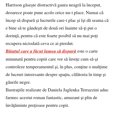
Harrison găsește distractivă gaura neagră la început,
deoarece poate pune acolo orice nu-i place. Numai că
încep să dispară și lucrurile care-i plac și își dă seama că
e bine să te gândești de două ori înainte să-ți pui o
dorință, pentru că este foarte posibil să nu mai poți
recupera niciodată ceva ce ai pierdut.
Băiatul care a făcut lumea să dispară
este o carte
minunată pentru copiii care vor să învețe cum să-și
controleze temperamentul și, în plus, conține o mulțime
de lucruri interesante despre spațiu, călătoria în timp și
găurile negre.
Ilustrațiile realizate de Daniela Jaglenka Terrazzini aduc
farmec acestui roman fantastic, amuzant și plin de
învățăminte prețioase pentru copii.