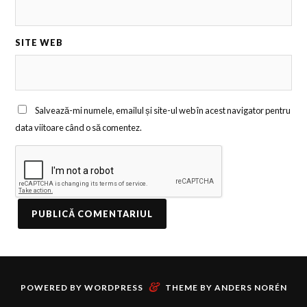
SITE WEB
Salvează-mi numele, emailul și site-ul web în acest navigator pentru
data viitoare când o să comentez.
&
POWERED BY
WORDPRESS
THEME BY
ANDERS NORÉN