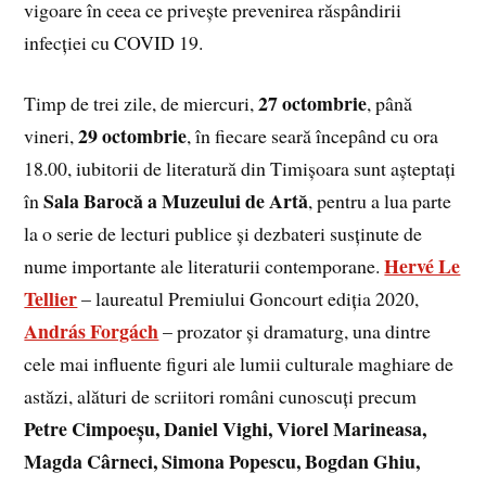
vigoare în ceea ce privește prevenirea răspândirii
infecției cu COVID 19.
27 octombrie
Timp de trei zile, de miercuri,
, până
29 octombrie
vineri,
, în fiecare seară începând cu ora
18.00, iubitorii de literatură din Timișoara sunt așteptați
Sala Barocă a Muzeului de Artă
în
, pentru a lua parte
la o serie de lecturi publice și dezbateri susținute de
Hervé Le
nume importante ale literaturii contemporane.
Tellier
– laureatul Premiului Goncourt ediția 2020,
András Forgách
– prozator și dramaturg, una dintre
cele mai influente figuri ale lumii culturale maghiare de
astăzi, alături de scriitori români cunoscuți precum
Petre Cimpoeșu, Daniel Vighi, Viorel Marineasa,
Magda Cârneci, Simona Popescu, Bogdan Ghiu,