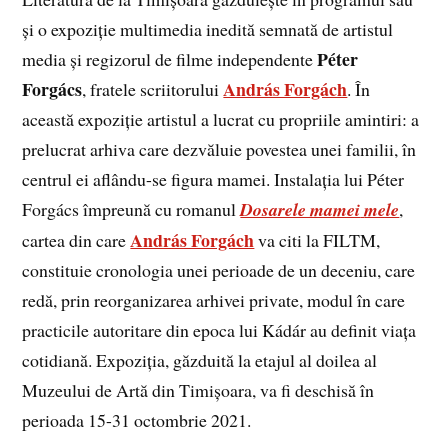
și o expoziție multimedia inedită semnată de artistul
Péter
media și regizorul de filme independente
Forgács
András Forgách
, fratele scriitorului
. În
această expoziţie artistul a lucrat cu propriile amintiri: a
prelucrat arhiva care dezvăluie povestea unei familii, în
centrul ei aflându-se figura mamei. Instalaţia lui Péter
Forgács împreună cu romanul
Dosarele mamei
mele
,
András Forgách
cartea din care
va citi la FILTM,
constituie cronologia unei perioade de un deceniu, care
redă, prin reorganizarea arhivei private, modul în care
practicile autoritare din epoca lui Kádár au definit viaţa
cotidiană. Expoziţia, găzduită la etajul al doilea al
Muzeului de Artă din Timișoara, va fi deschisă în
perioada 15-31 octombrie 2021.