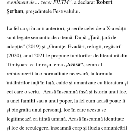
Robert
eveniment de… zece: FILTM”,
a declarat
Șerban
, președintele Festivalului.
La fel ca și în anii anteriori, și serile celei de-a X-a ediții
sunt legate semantic de o temă. După „Țară, țară de
adopție” (2019) și „Granițe. Evadări, refugii, regăsiri”
(2020), anul 2021 le propune iubitorilor de literatură din
„Acasă”,
Timișoara ca fir roșu tema
semn al
reîntoarcerii la o normalitate necesară, la formula
întâlnirilor față în față, calde și umanizate cu literatura și
cei care o scriu. Acasă înseamnă însă și istoria unui loc,
a unei familii sau a unui popor, la fel cum acasă poate fi
și biografia unui personaj, loc în care acesta se
legitimează ca ființă umană. Acasă înseamnă identitate
și loc de reculegere, înseamnă corp și iluzia comunicării