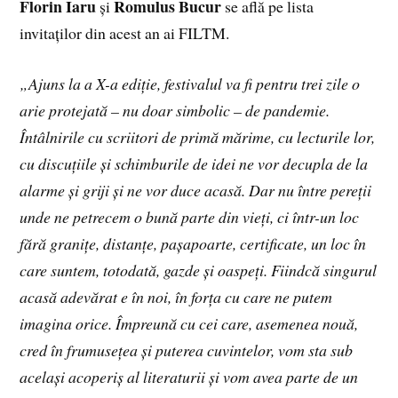
Florin Iaru
Romulus Bucur
și
se află pe lista
invitaților din acest an ai FILTM.
„Ajuns la a X-a ediție, festivalul va fi pentru trei zile o
arie protejată – nu doar simbolic – de pandemie.
Întâlnirile cu scriitori de primă mărime, cu lecturile lor,
cu discuțiile și schimburile de idei ne vor decupla de la
alarme și griji și ne vor duce acasă. Dar nu între pereții
unde ne petrecem o bună parte din vieți, ci într-un loc
fără granițe, distanțe, pașapoarte, certificate, un loc în
care suntem, totodată, gazde și oaspeți. Fiindcă singurul
acasă adevărat e în noi, în forța cu care ne putem
imagina orice. Împreună cu cei care, asemenea nouă,
cred în frumusețea și puterea cuvintelor, vom sta sub
același acoperiș al literaturii și vom avea parte de un