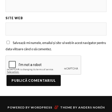
SITE WEB
Salvează-mi numele, emailul și site-ul web în acest navigator pentru
data viitoare când o să comentez.
&
POWERED BY
WORDPRESS
THEME BY
ANDERS NORÉN