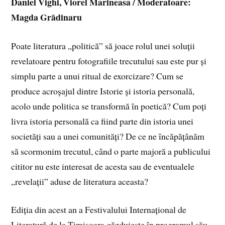
Daniel Vighi, Viorel Marineasa / Moderatoare:
Magda Grădinaru
Poate literatura „politică” să joace rolul unei soluții
revelatoare pentru fotografiile trecutului sau este pur și
simplu parte a unui ritual de exorcizare? Cum se
produce acroșajul dintre Istorie și istoria personală,
acolo unde politica se transformă în poetică? Cum poți
livra istoria personală ca fiind parte din istoria unei
societăți sau a unei comunități? De ce ne încăpățânăm
să scormonim trecutul, când o parte majoră a publicului
cititor nu este interesat de acesta sau de eventualele
„revelații” aduse de literatura aceasta?
Ediția din acest an a Festivalului Internațional de
Literatură de la Timișoara găzduiește în programul său