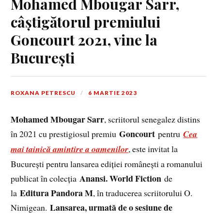
Mohamed Mbougar Sarr,
câștigătorul premiului
Goncourt 2021, vine la
București
ROXANA PETRESCU
6 MARTIE 2023
Mohamed Mbougar Sarr
, scriitorul senegalez distins
Goncourt
în 2021 cu prestigiosul premiu
pentru
Cea
mai tainică amintire a oamenilor
, este invitat la
București pentru lansarea ediției românești a romanului
Anansi. World Fiction
publicat în colecția
de
Editura Pandora M
la
, în traducerea scriitorului O.
Lansarea, urmată de o sesiune de
Nimigean.