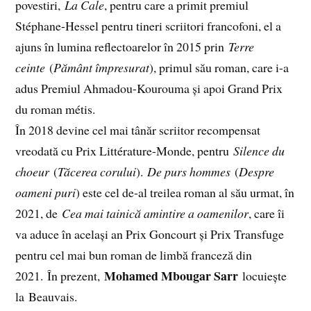
povestiri,
La Cale
, pentru care a primit premiul
Stéphane-Hessel pentru tineri scriitori francofoni, el a
ajuns în lumina reflectoarelor în 2015 prin
Terre
ceinte
(
Pământ împresurat
), primul său roman, care i-a
adus Premiul Ahmadou-Kourouma și apoi Grand Prix
du roman métis.
În 2018 devine cel mai tânăr scriitor recompensat
vreodată cu Prix Littérature-Monde, pentru
Silence du
choeur
(
Tăcerea corului
).
De purs hommes
(
Despre
oameni puri
) este cel de-al treilea roman al său urmat, în
2021, de
Cea mai tainică amintire a oamenilor
, care îi
va aduce în același an Prix Goncourt și Prix Transfuge
pentru cel mai bun roman de limbă franceză din
Mohamed Mbougar Sarr
2021. În prezent,
locuiește
la Beauvais.