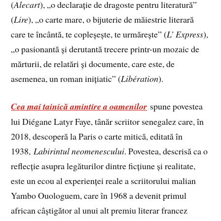
(
Alecart
), „o declarație de dragoste pentru literatură”
(
Lire
), „o carte mare, o bijuterie de măiestrie literară
care te încântă, te copleșește, te urmărește” (
L’ Express
),
„o pasionantă și derutantă trecere printr-un mozaic de
mărturii, de relatări și documente, care este, de
asemenea, un roman inițiatic” (
Libération
).
Cea mai tainică amintire a oamenilor
spune povestea
lui Diégane Latyr Faye, tânăr scriitor senegalez care, în
2018, descoperă la Paris o carte mitică, editată în
1938,
Labirintul neomenescului
. Povestea, descrisă ca o
reflecție asupra legăturilor dintre ficțiune și realitate,
este un ecou al experienței reale a scriitorului malian
Yambo Ouologuem, care în 1968 a devenit primul
african câștigător al unui alt premiu literar francez