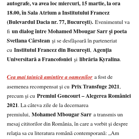
autografe, va avea loc miercuri, 15 martie, la ora
18.00, în Sala Atrium a Institutului Francez
(Bulevardul Dacia nr. 77, Bucureşti).
Evenimentul va
un dialog între Mohamed Mbougar Sarr și poeta
fi
Svetlana Cârstean
și se desfășoară în parteneriat
Institutul Francez din București
Agenţia
cu
,
Universitară a Francofoniei
librăria Kyralina
și
.
Cea mai tainică amintire a oamenilor
a fost de
Prix Transfuge 2021
asemenea recompensat și cu
,
Premiul Goncourt – Alegerea României
precum și cu
2021
. La câteva zile de la decernarea
Mohamed Mbougar Sarr
premiului,
a transmis un
mesaj cititorilor din România, în care a vorbit și despre
relația sa cu literatura română contemporană: „Am