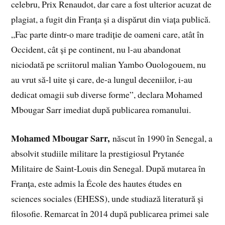
celebru, Prix Renaudot, dar care a fost ulterior acuzat de
plagiat, a fugit din Franța și a dispărut din viața publică.
„Fac parte dintr-o mare tradiție de oameni care, atât în
Occident, cât și pe continent, nu l-au abandonat
niciodată pe scriitorul malian Yambo Ouologouem, nu
au vrut să-l uite și care, de-a lungul deceniilor, i-au
dedicat omagii sub diverse forme”, declara Mohamed
Mbougar Sarr imediat după publicarea romanului.
Mohamed Mbougar Sarr,
născut în 1990 în Senegal, a
absolvit studiile militare la prestigiosul Prytanée
Militaire de Saint-Louis din Senegal. După mutarea în
Franța, este admis la École des hautes études en
sciences sociales (EHESS), unde studiază literatură și
filosofie. Remarcat în 2014 după publicarea primei sale