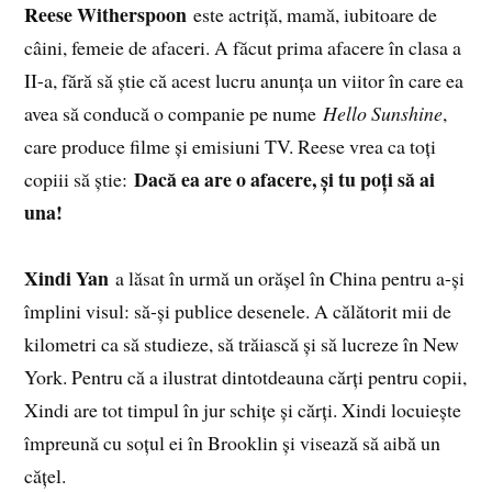
Reese Witherspoon
este actriță, mamă, iubitoare de
câini, femeie de afaceri. A făcut prima afacere în clasa a
II-a, fără să știe că acest lucru anunța un viitor în care ea
avea să conducă o companie pe nume
Hello Sunshine
,
care produce filme și emisiuni TV. Reese vrea ca toți
Dacă ea are o afacere, și tu poți să ai
copiii să știe:
una!
Xindi Yan
a lăsat în urmă un orășel în China pentru a-și
împlini visul: să-și publice desenele. A călătorit mii de
kilometri ca să studieze, să trăiască și să lucreze în New
York. Pentru că a ilustrat dintotdeauna cărți pentru copii,
Xindi are tot timpul în jur schițe și cărți. Xindi locuiește
împreună cu soțul ei în Brooklin și visează să aibă un
cățel.