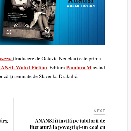
icasso
(traducere de Octavia Nedelcu) este prima
ANSI. Wolrd Fiction
Pandora M
, Editura
având
tor cărți semnate de Slavenka Drakulić.
NEXT
târg
ANANSI îi invită pe iubitorii de
literatură la povești și-un ceai cu