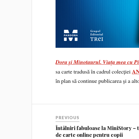
Dora și Minotaurul. Viața mea cu P
AN
sa carte tradusă în cadrul colecției
în plan să continue publicarea și a al
PREVIOUS
Întâlniri fabuloase la MiniStory – 
de carte online pentru copii