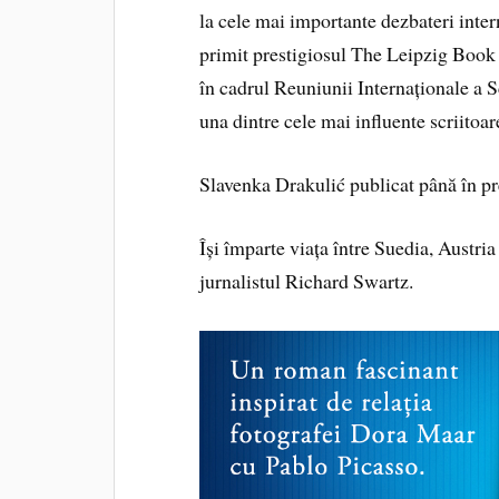
la cele mai importante dezbateri intern
primit prestigiosul The Leipzig Book
în cadrul Reuniunii Internaționale a Sc
una dintre cele mai influente scriitoa
Slavenka Drakulić publicat până în pre
Își împarte viața între Suedia, Austria ș
jurnalistul Richard Swartz.