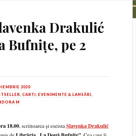
Slavenka Drakulić
a Bufnițe, pe 2
OIEMBRIE 2020
STSELLER
,
CARTI
,
EVENIMENTE & LANSĂRI
,
NDORA M
ora 18.00
Slavenka Drakulić
, scriitoarea și eseista
Librăria „La Două Bufnițe”.
nsmis de
Cea care îi