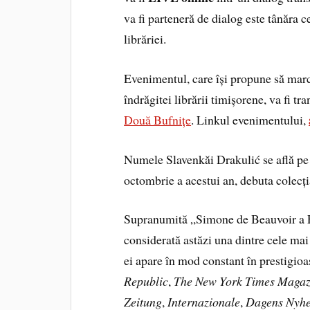
va fi parteneră de dialog este tânăra 
librăriei.
Evenimentul, care își propune să marc
îndrăgitei librării timișorene, va fi t
Două Bufnițe
. Linkul evenimentului,
Numele Slavenkăi Drakulić se află pe li
octombrie a acestui an, debuta colecț
Supranumită „Simone de Beauvoir a E
considerată astăzi una dintre cele ma
ei apare în mod constant în prestigio
Republic
,
The New York Times Magaz
Zeitung
,
Internazionale
,
Dagens Nyhe