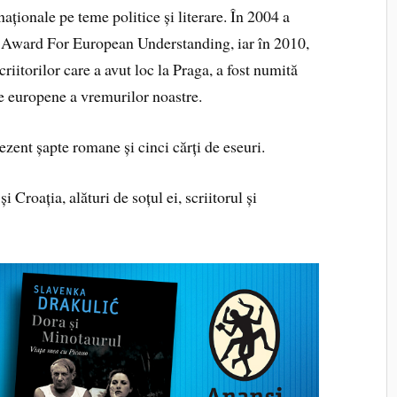
aționale pe teme politice și literare. În 2004 a
 Award For European Understanding, iar în 2010,
riitorilor care a avut loc la Praga, a fost numită
re europene a vremurilor noastre.
zent șapte romane și cinci cărți de eseuri.
i Croația, alături de soțul ei, scriitorul și