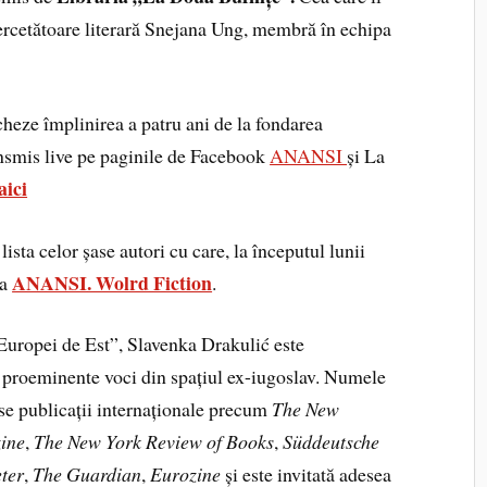
cercetătoare literară Snejana Ung, membră în echipa
heze împlinirea a patru ani de la fondarea
ransmis live pe paginile de Facebook
ANANSI
și La
aici
sta celor șase autori cu care, la începutul lunii
ANANSI. Wolrd Fiction
ia
.
uropei de Est”, Slavenka Drakulić este
i proeminente voci din spațiul ex-iugoslav. Numele
ase publicații internaționale precum
The New
ine
,
The New York Review of Books
,
Süddeutsche
ter
,
The Guardian
,
Eurozine
și este invitată adesea