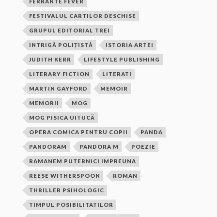
FERRANTE FEVER
FESTIVALUL CARTILOR DESCHISE
GRUPUL EDITORIAL TREI
INTRIGĂ POLIȚISTĂ
ISTORIA ARTEI
JUDITH KERR
LIFESTYLE PUBLISHING
LITERARY FICTION
LITERATI
MARTIN GAYFORD
MEMOIR
MEMORII
MOG
MOG PISICA UITUCĂ
OPERA COMICA PENTRU COPII
PANDA
PANDORAM
PANDORA M
POEZIE
RAMANEM PUTERNICI IMPREUNA
REESE WITHERSPOON
ROMAN
THRILLER PSIHOLOGIC
TIMPUL POSIBILITATILOR