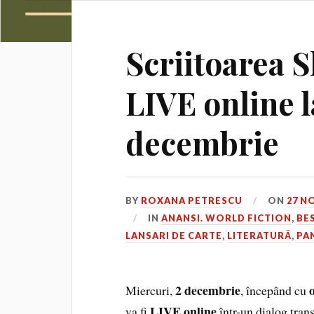
Scriitoarea 
LIVE online l
decembrie
BY
ROXANA PETRESCU
ON
27 N
IN
ANANSI. WORLD FICTION
,
BE
LANSARI DE CARTE
,
LITERATURĂ
,
PA
2 decembrie
Miercuri,
, începând cu
LIVE online
va fi
într-un dialog tra