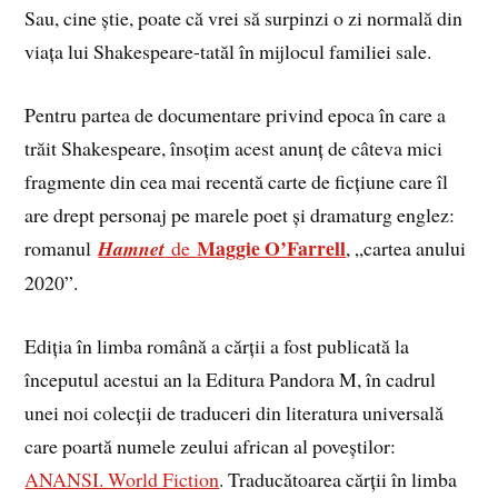
Sau, cine știe, poate că vrei să surpinzi o zi normală din
viața lui Shakespeare-tatăl în mijlocul familiei sale.
Pentru partea de documentare privind epoca în care a
trăit Shakespeare, însoțim acest anunț de câteva mici
fragmente din cea mai recentă carte de ficțiune care îl
are drept personaj pe marele poet și dramaturg englez:
Maggie O’Farrell
romanul
Hamnet
de
, „cartea anului
2020”.
Ediția în limba română a cărții a fost publicată la
începutul acestui an la Editura Pandora M, în cadrul
unei noi colecții de traduceri din literatura universală
care poartă numele zeului african al poveștilor:
ANANSI. World Fiction
. Traducătoarea cărții în limba