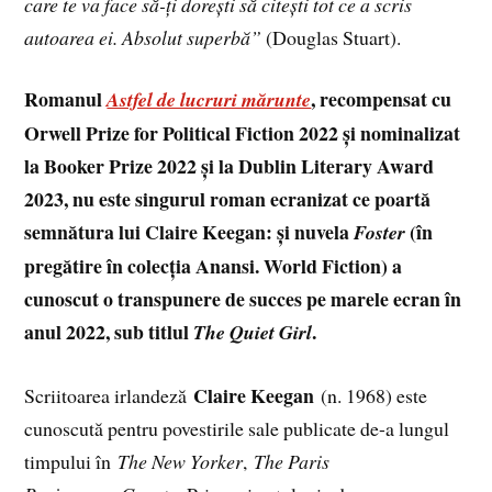
care te va face să-ți dorești să citești tot ce a scris
autoarea ei. Absolut superbă”
(Douglas Stuart).
Romanul
, recompensat cu
Astfel de lucruri mărunte
Orwell Prize for Political Fiction 2022 și nominalizat
la Booker Prize 2022
și la Dublin Literary Award
2023, nu este singurul roman ecranizat ce poartă
semnătura lui Claire Keegan: și nuvela
(în
Foster
pregătire în colecția Anansi. World Fiction) a
cunoscut o transpunere de succes pe marele ecran în
anul 2022, sub titlul
.
The Quiet Girl
Claire Keegan
Scriitoarea irlandeză
(n. 1968) este
cunoscută pentru povestirile sale publicate de-a lungul
timpului în
The New Yorker
,
The Paris