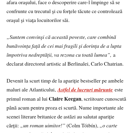
afara orașului, face o descoperire care-l împinge să se
confrunte cu trecutul și cu forțele tăcute ce controlează
orașul și viața locuitorilor săi.
„Suntem convinşi că această poveste, care combină
bunăvoinţa faţă de cei mai fragili şi dorinţa de a lupta
împotriva nedreptăţii, va rezona cu toată lumea”,
a
declarat directorul artistic al Berlinalei, Carlo Chatrian.
Devenit la scurt timp de la apariție bestseller pe ambele
maluri ale Atlanticului,
Astfel de lucruri mărunte
este
Claire Keegan
primul roman al lui
, scriitoare cunoscută
până acum pentru proza ei scurtă. Nume importante ale
scenei literare britanice de astăzi au salutat apariție
cărții:
„un roman uimitor!”
(Colm Tóibín),
„o carte