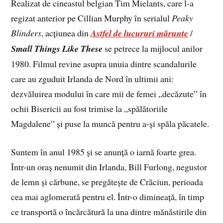
Realizat de cineastul belgian Tim Mielants, care l-a
regizat anterior pe Cillian Murphy în serialul
Peaky
Blinders
, acţiunea din
Astfel de lucururi mărunte
/
Small Things Like These
se petrece la mijlocul anilor
1980. Filmul revine asupra unuia dintre scandalurile
care au zguduit Irlanda de Nord în ultimii ani:
dezvăluirea modului în care mii de femei „decăzute” în
ochii Bisericii au fost trimise la „spălătoriile
Magdalene” şi puse la muncă pentru a-şi spăla păcatele.
Suntem în anul 1985 și se anunță o iarnă foarte grea.
Într-un oraș nenumit din Irlanda, Bill Furlong, negustor
de lemn și cărbune, se pregătește de Crăciun, perioada
cea mai aglomerată pentru el. Într-o dimineață, în timp
ce transportă o încărcătură la una dintre mănăstirile din