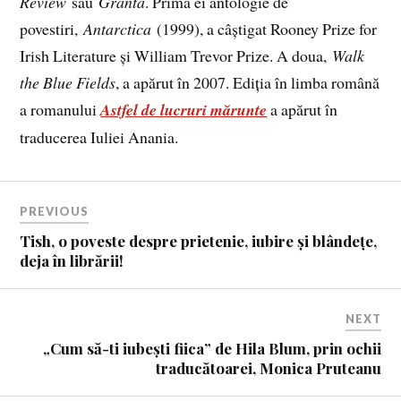
Review
sau
Granta
. Prima ei antologie de
povestiri,
Antarctica
(1999), a câștigat Rooney Prize for
Irish Literature și William Trevor Prize. A doua,
Walk
the Blue Fields
, a apărut în 2007. Ediția în limba română
a romanului
Astfel de lucruri mărunte
a apărut în
traducerea Iuliei Anania.
PREVIOUS
Tish, o poveste despre prietenie, iubire și blândețe,
deja în librării!
NEXT
„Cum să-ti iubești fiica” de Hila Blum, prin ochii
traducătoarei, Monica Pruteanu