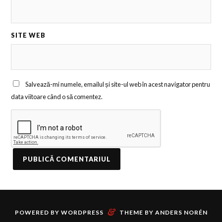
SITE WEB
Salvează-mi numele, emailul și site-ul web în acest navigator pentru
data viitoare când o să comentez.
&
POWERED BY
WORDPRESS
THEME BY
ANDERS NORÉN