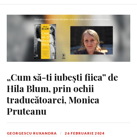
„Cum să-ti iubești fiica” de
Hila Blum, prin ochii
traducătoarei, Monica
Pruteanu
GEORGESCU RUXANDRA
26 FEBRUARIE 2024