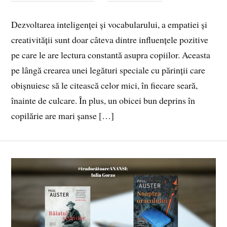
Dezvoltarea inteligenței și vocabularului, a empatiei și
creativității sunt doar câteva dintre influențele pozitive
pe care le are lectura constantă asupra copiilor. Aceasta
pe lângă crearea unei legături speciale cu părinții care
obișnuiesc să le citească celor mici, în fiecare seară,
înainte de culcare. În plus, un obicei bun deprins în
copilărie are mari șanse […]