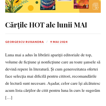
Cărțile HOT ale lunii MAI
GEORGESCU RUXANDRA
9 MAI 2024
Luna mai a adus în librării apariții editoriale de top,
volume de ficțiune și nonficțiune care au toate șansele să
devină repere în literatură. Și cum generozitatea ofertei
face selecția mai dificilă pentru cititori, recomandările
de lectură sunt necesare. Așadar, celor care își alcătuiesc
acum lista cărților de citit pentru luna în curs le sugerăm
[…]